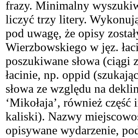
frazy. Minimalny wyszuki
liczyć trzy litery. Wykonu
pod uwagę, że opisy zosta
Wierzbowskiego w jęz. łac
poszukiwane słowa (ciągi 
łacinie, np. oppid (szukają
słowa ze względu na deklin
‘Mikołaja’, również część i
kaliski). Nazwy miejscowoś
opisywane wydarzenie, po