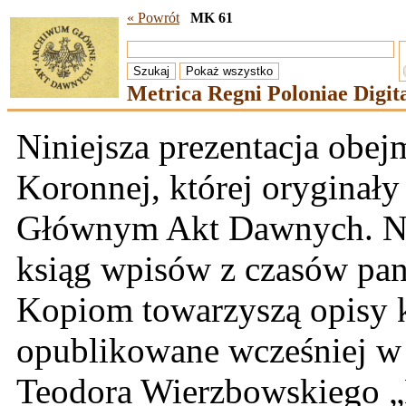
« Powrót
MK 61
Metrica Regni Poloniae Digita
Niniejsza prezentacja obe
Koronnej, której orygina
Głównym Akt Dawnych. Na t
ksiąg wpisów z czasów pa
Kopiom towarzyszą opisy 
opublikowane wcześniej 
Teodora Wierzbowskiego „